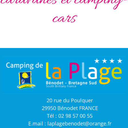
caravanes et camping-
cars
20 rue du Poulquer
29950 Bénodet FRANCE
Tél : 02 98 57 00 55
E.mail : laplagebenodet@orange.fr