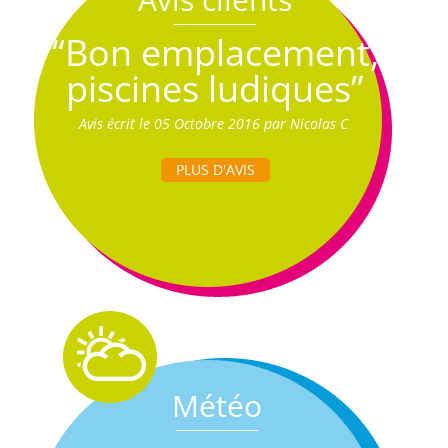
“Bon emplacement,
piscines ludiques”
Avis écrit le 05 Octobre 2016 par Nicolas C
PLUS D'AVIS
Météo