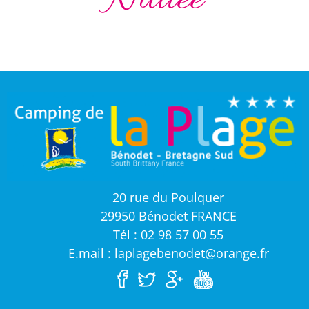
Nuitée
20 rue du Poulquer
29950 Bénodet FRANCE
Tél : 02 98 57 00 55
E.mail : laplagebenodet@orange.fr