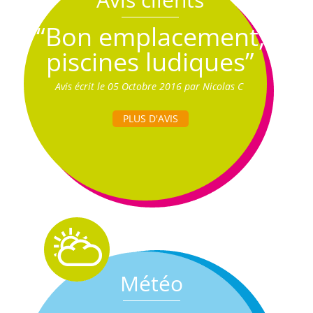
“Bon emplacement,
piscines ludiques”
Avis écrit le 05 Octobre 2016 par Nicolas C
PLUS D'AVIS
Météo