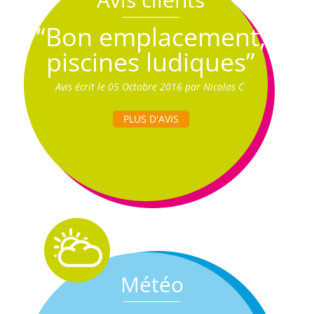
“Bon emplacement,
piscines ludiques”
Avis écrit le 05 Octobre 2016 par Nicolas C
PLUS D'AVIS
Météo