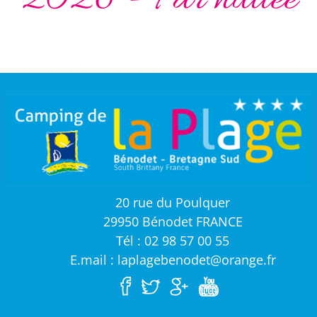
2026 - Par nuitée
20 rue du Poulquer
29950 Bénodet FRANCE
Tél : 02 98 57 00 55
E.mail : laplagebenodet@orange.fr