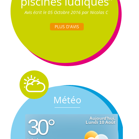
piscines ludiques”
Avis écrit le 05 Octobre 2016 par Nicolas C
PLUS D'AVIS
Météo