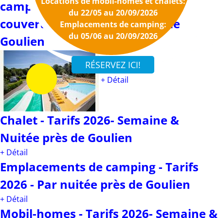
Locations de mobil-homes et chalets:
camping 4 étoiles avec piscines
du 22/05 au 20/09/2026
couverte et découverte près de
Emplacements de camping:
du 05/06 au 20/09/2026
Goulien
+ Détail
Chalet - Tarifs 2026- Semaine &
Nuitée près de Goulien
+ Détail
Emplacements de camping - Tarifs
2026 - Par nuitée près de Goulien
+ Détail
Mobil-homes - Tarifs 2026- Semaine &