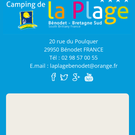
20 rue du Poulquer
29950 Bénodet FRANCE
Tél : 02 98 57 00 55
E.mail : laplagebenodet@orange.fr