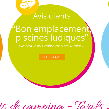
Avis clients
“Bon emplacement,
piscines ludiques”
Avis écrit le 05 Octobre 2016 par Nicolas C
PLUS D'AVIS
 de camping - Tarifs