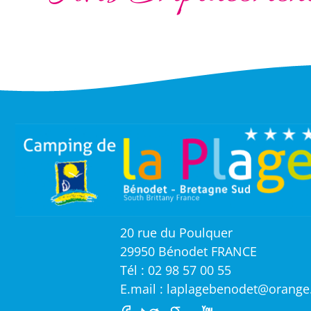
20 rue du Poulquer
29950 Bénodet FRANCE
Tél : 02 98 57 00 55
E.mail : laplagebenodet@orange.