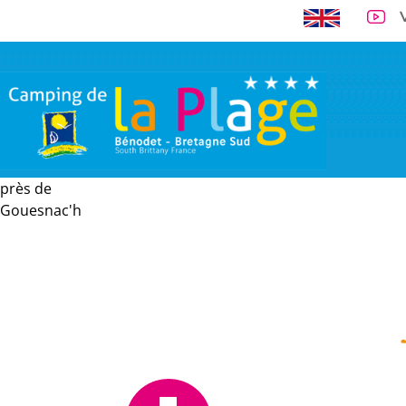
près de
A 300 m de la 
Gouesnac'h
VISITE VIRTUELLE
EMPLACEMENTS
LOCATIONS
TARI