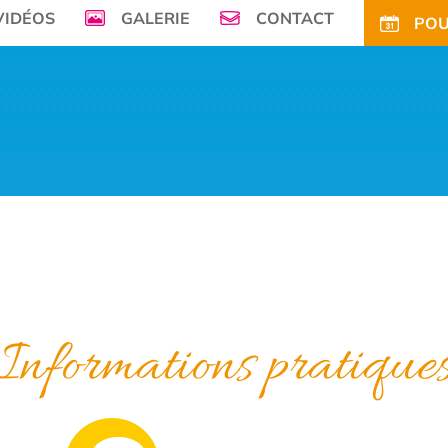
VIDÉOS
GALERIE
CONTACT
POU
mer, Le Camping de la Plage à Bénodet,
vous offre son petit paradis en pleine 
FS
OFFRES
TARIFS CE
ACTIVITÉS
TOURISME
ACTU
ACCÈS
POUR
Informations pratique