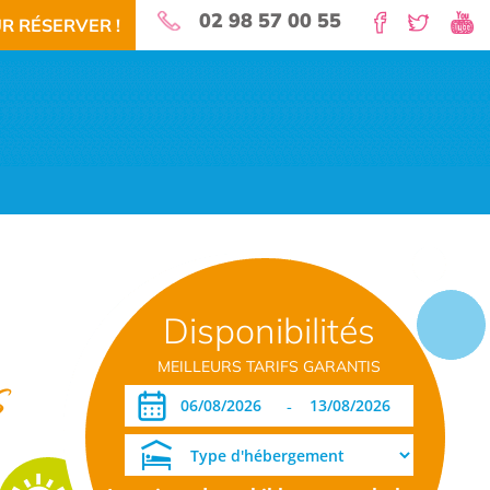
02 98 57 00 55
R RÉSERVER !
nature pour vos vacances!
Disponibilités
 RÉSERVEZ!
TÉLÉCHARGEMENT PDF
DATES OUVERTURE RÉSERVATION
MEILLEURS TARIFS GARANTIS
s
-