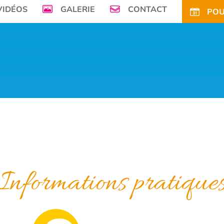
VIDÉOS
GALERIE
CONTACT
POU
mer, Le Camping de la Plage à Bénodet,
vous offre son petit paradis en pleine 
FS
OFFRES
TARIFS CE
ACTIVITÉS
TOURISME
ACTU
ACCÈS
POUR
Informations pratique