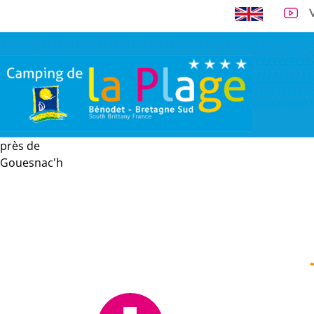
près de
A 300 m de la 
Gouesnac'h
VISITE VIRTUELLE
EMPLACEMENTS
LOCATIONS
TARI