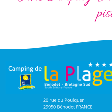
pis
20 rue du Poulquer
29950 Bénodet FRANCE