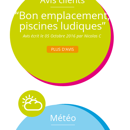
“Bon emplacement,
piscines ludiques”
Avis écrit le 05 Octobre 2016 par Nicolas C
PLUS D'AVIS
Météo