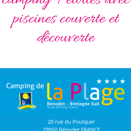
camping 4 étoiles avec
piscines couverte et
découverte
20 rue du Poulquer
29950 Bénodet FRANCE