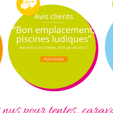
Avis clients
“Bon emplacement,
piscines ludiques”
Avis écrit le 05 Octobre 2016 par Nicolas C
PLUS D'AVIS
us pour tentes, carav