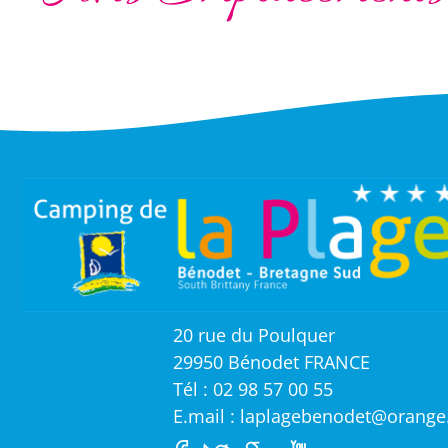
20 rue du Poulquer
29950 Bénodet FRANCE
Tél : 02 98 57 00 55
E.mail : laplagebenodet@orange.