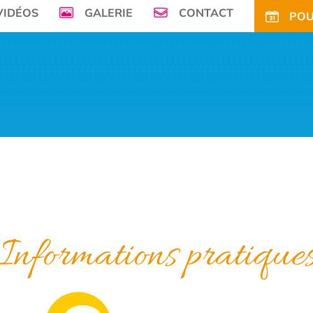
VIDÉOS
GALERIE
CONTACT
POU
mer, Le Camping de la Plage à Bénodet,
vous offre son petit paradis en pleine 
FS
OFFRES
TARIFS CE
ACTIVITÉS
TOURISME
ACTU
ACCÈS
POUR
Informations pratique