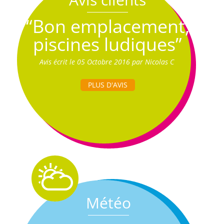
“Bon emplacement,
piscines ludiques”
Avis écrit le 05 Octobre 2016 par Nicolas C
PLUS D'AVIS
Météo