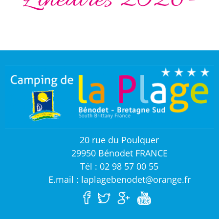
Linéaires 2026-
20 rue du Poulquer
29950 Bénodet FRANCE
Tél : 02 98 57 00 55
E.mail : laplagebenodet@orange.fr