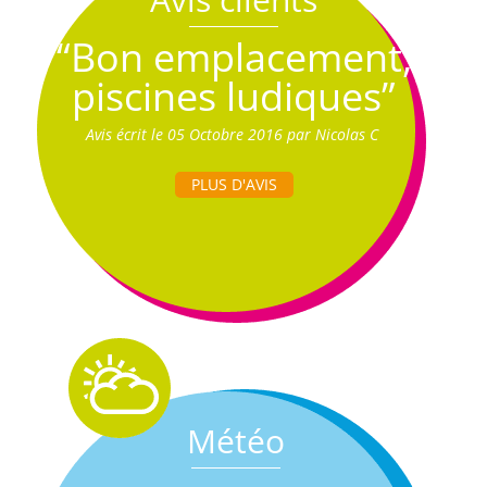
“Bon emplacement,
piscines ludiques”
Avis écrit le 05 Octobre 2016 par Nicolas C
PLUS D'AVIS
Météo