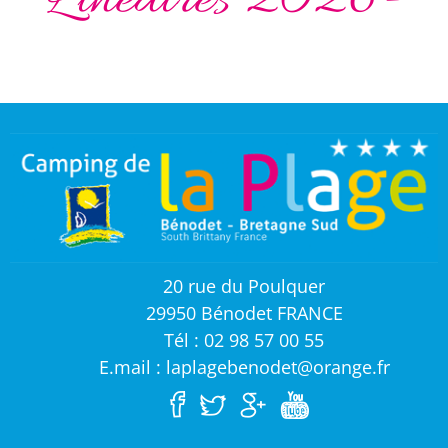
Linéaires 2026-
20 rue du Poulquer
29950 Bénodet FRANCE
Tél : 02 98 57 00 55
E.mail : laplagebenodet@orange.fr