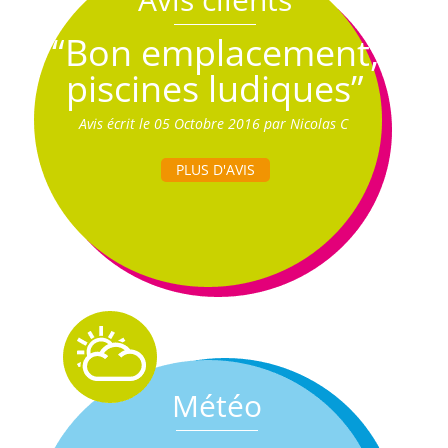
“Bon emplacement,
piscines ludiques”
Avis écrit le 05 Octobre 2016 par Nicolas C
PLUS D'AVIS
Météo