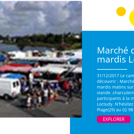
Marché d
mardis L
31/12/2017 Le cam
découvrir : March
mardis matins sur l
viande ,charcuteri
participants à la 
Loctudy. N'hésite
Plage(29) au 02 98
EXPLORER