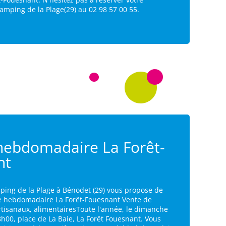
mping de la Plage(29) au 02 98 57 00 55.
hebdomadaire La Forêt-
nt
ping de la Plage à Bénodet (29) vous propose de
é hebdomadaire La Forêt-Fouesnant Vente de
rtisanaux, alimentairesToute l'année, le dimanche
8h00, place de La Baie, La Forêt Fouesnant. Vous