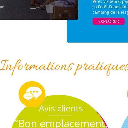
�tes visiteurs, pa
La Forêt-Fouesnan
camping de la Plag
EXPLORER
Informations pratique
Avis clients
“Bon emplacement,