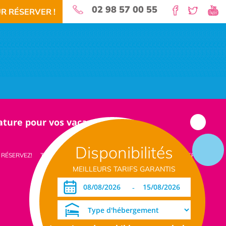
02 98 57 00 55
R RÉSERVER !
nature pour vos vacances!
Disponibilités
 RÉSERVEZ!
TÉLÉCHARGEMENT PDF
DATES OUVERTURE RÉSERVATION
MEILLEURS TARIFS GARANTIS
-