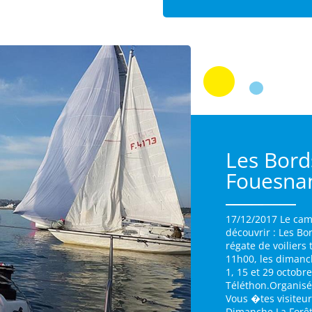
Les Bord
Fouesna
17/12/2017 Le cam
découvrir : Les Bo
régate de voiliers
11h00, les dimanch
1, 15 et 29 octobr
Téléthon.Organisé 
Vous �tes visiteur
Dimanche La Forêt