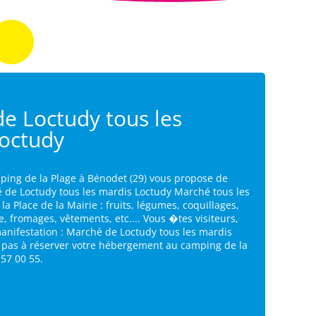
e Loctudy tous les
octudy
ping de la Plage à Bénodet (29) vous propose de
é de Loctudy tous les mardis Loctudy Marché tous les
a Place de la Mairie : fruits, légumes, coquillages,
e, fromages, vêtements, etc.... Vous �tes visiteurs,
manifestation : Marché de Loctudy tous les mardis
z pas à réserver votre hébergement au camping de la
 57 00 55.