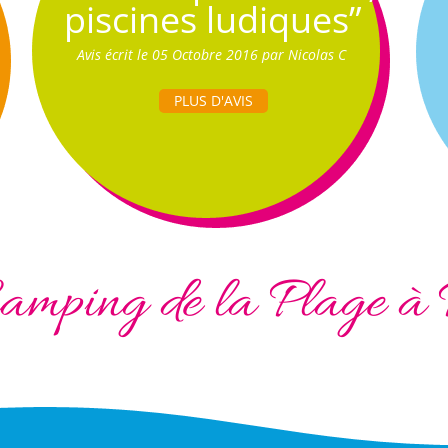
piscines ludiques”
Avis écrit le 05 Octobre 2016 par Nicolas C
PLUS D'AVIS
amping de la Plage à 