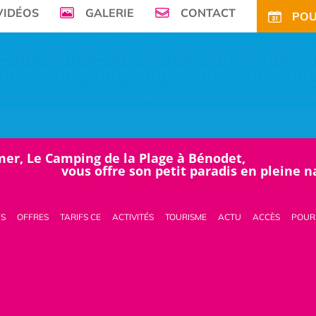
VIDÉOS
GALERIE
CONTACT
POU
mer, Le Camping de la Plage à Bénodet,
vous offre son petit paradis en pleine 
FS
OFFRES
TARIFS CE
ACTIVITÉS
TOURISME
ACTU
ACCÈS
POUR