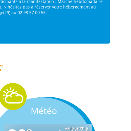
rticipants à la manifestation : Marché hebdomadaire
t. N'hésitez pas à réserver votre hébergement au
e(29) au 02 98 57 00 55.
s
Météo