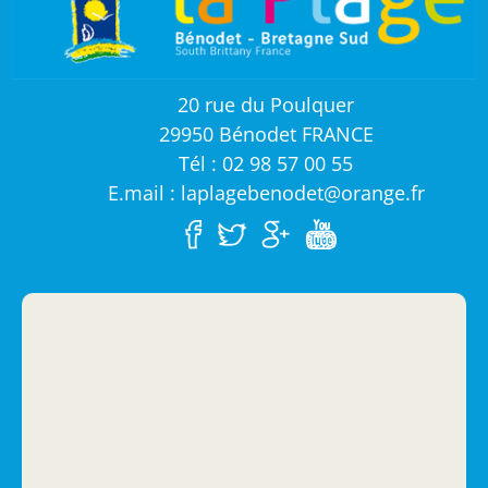
20 rue du Poulquer
29950 Bénodet FRANCE
Tél : 02 98 57 00 55
E.mail : laplagebenodet@orange.fr