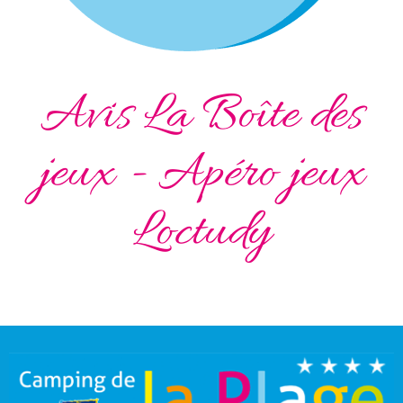
Avis La Boîte des
jeux - Apéro jeux
Loctudy