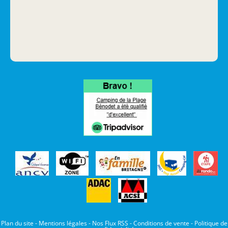
Plan du site
-
Mentions légales
-
Nos Flux RSS
-
Conditions de vente
-
Politique de