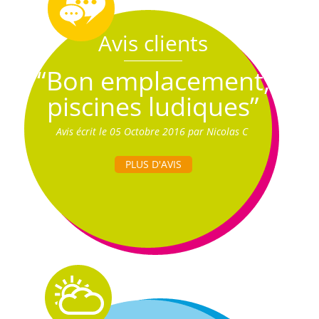
Avis clients
“Bon emplacement,
piscines ludiques”
Avis écrit le 05 Octobre 2016 par Nicolas C
PLUS D'AVIS