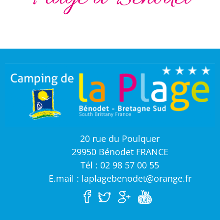
20 rue du Poulquer
29950 Bénodet FRANCE
Tél : 02 98 57 00 55
E.mail : laplagebenodet@orange.fr