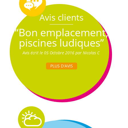
Avis clients
“Bon emplacement,
piscines ludiques”
Avis écrit le 05 Octobre 2016 par Nicolas C
PLUS D'AVIS