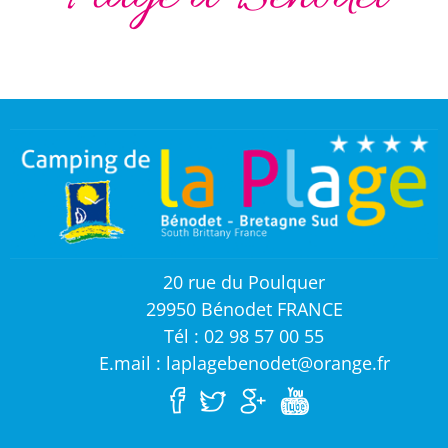
20 rue du Poulquer
29950 Bénodet FRANCE
Tél : 02 98 57 00 55
E.mail : laplagebenodet@orange.fr