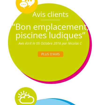
Avis clients
“Bon emplacement,
piscines ludiques”
Avis écrit le 05 Octobre 2016 par Nicolas C
PLUS D'AVIS