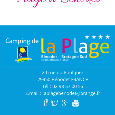
20 rue du Poulquer
29950 Bénodet FRANCE
Tél : 02 98 57 00 55
E.mail : laplagebenodet@orange.fr