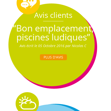
Avis clients
“Bon emplacement,
piscines ludiques”
Avis écrit le 05 Octobre 2016 par Nicolas C
PLUS D'AVIS