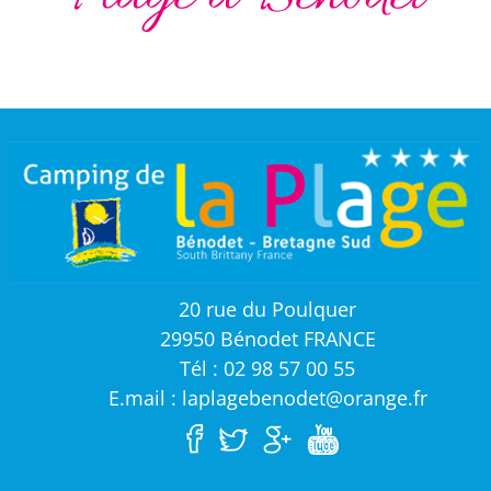
20 rue du Poulquer
29950 Bénodet FRANCE
Tél : 02 98 57 00 55
E.mail : laplagebenodet@orange.fr