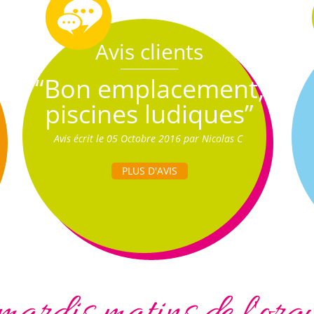
Avis clients
“Bon emplacement,
piscines ludiques”
Avis écrit le 05 Octobre 2016 par Nicolas C
PLUS D'AVIS
mardis matins de l'org