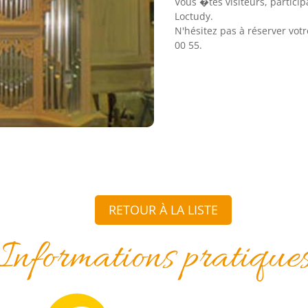
Vous �tes visiteurs, particip
Loctudy.
N'hésitez pas à réserver vot
00 55.
RETOUR À LA LISTE
Informations pratique