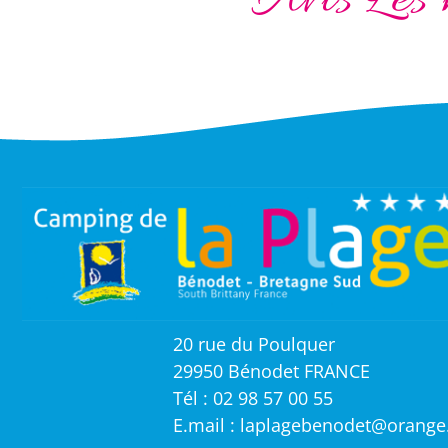
20 rue du Poulquer
29950 Bénodet FRANCE
Tél : 02 98 57 00 55
E.mail : laplagebenodet@orange.