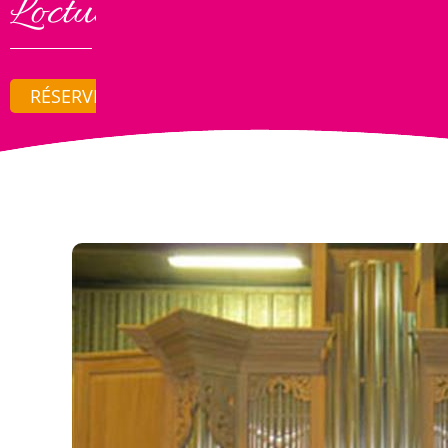
Loctudy
RÉSERVER