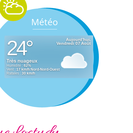
Météo
ue Loctudy