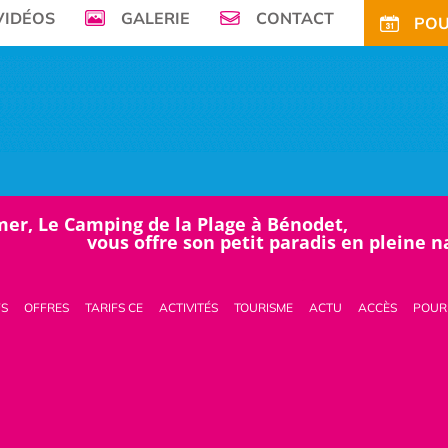
VIDÉOS
GALERIE
CONTACT
POU
mer, Le Camping de la Plage à Bénodet,
vous offre son petit paradis en pleine 
FS
OFFRES
TARIFS CE
ACTIVITÉS
TOURISME
ACTU
ACCÈS
POUR