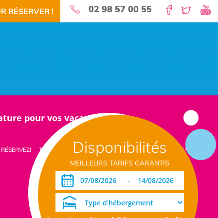
02 98 57 00 55
R RÉSERVER !
nature pour vos vacances!
Disponibilités
 RÉSERVEZ!
TÉLÉCHARGEMENT PDF
DATES OUVERTURE RÉSERVATION
MEILLEURS TARIFS GARANTIS
-