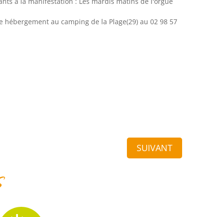
ants à la manifestation : Les mardis matins de l'orgue
re hébergement au camping de la Plage(29) au 02 98 57
SUIVANT
s