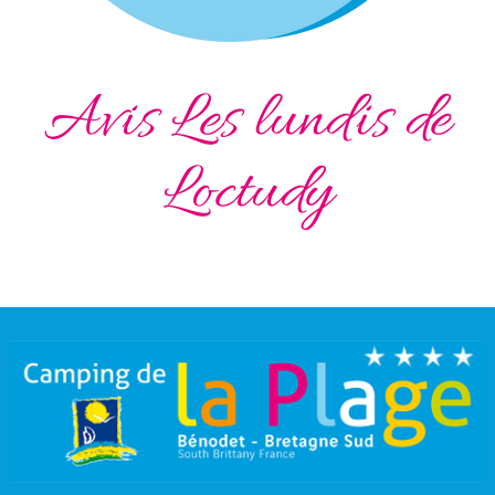
Avis Les lundis de
Loctudy