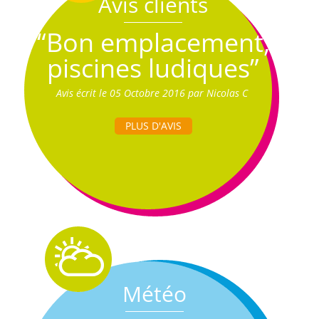
Avis clients
“Bon emplacement,
piscines ludiques”
Avis écrit le 05 Octobre 2016 par Nicolas C
PLUS D'AVIS
Météo