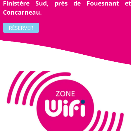
Finistère Sud, près de Fouesnant et
Concarneau.
RÉSERVER