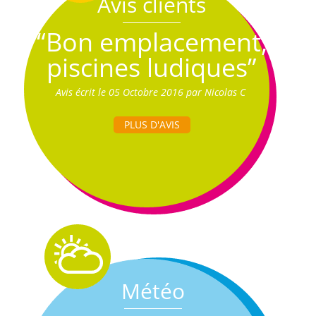
Avis clients
“Bon emplacement,
piscines ludiques”
Avis écrit le 05 Octobre 2016 par Nicolas C
PLUS D'AVIS
Météo