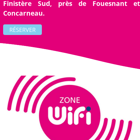
Finistère Sud, près de Fouesnant et
Concarneau.
RÉSERVER