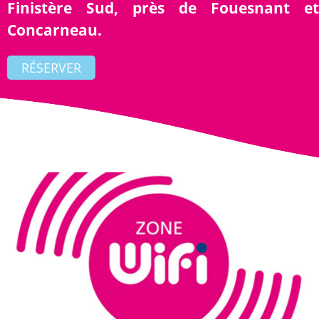
Finistère Sud, près de Fouesnant et
Concarneau.
RÉSERVER