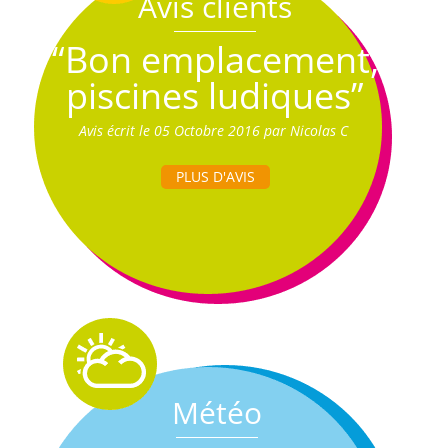
Avis clients
“Bon emplacement,
piscines ludiques”
Avis écrit le 05 Octobre 2016 par Nicolas C
PLUS D'AVIS
Météo