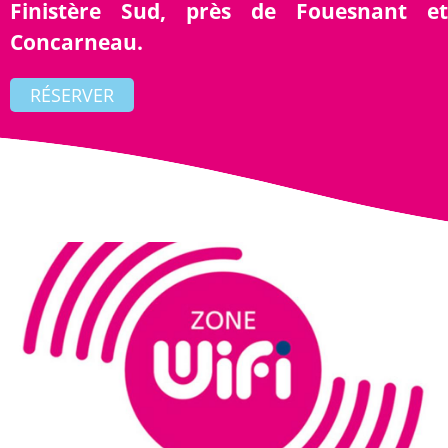
Finistère Sud, près de Fouesnant et
Concarneau.
RÉSERVER