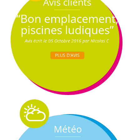
Avis clients
“Bon emplacement,
piscines ludiques”
Avis écrit le 05 Octobre 2016 par Nicolas C
PLUS D'AVIS
Météo