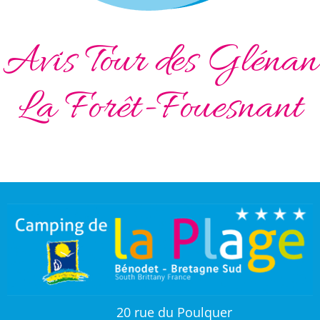
Avis Tour des Glénan
La Forêt-Fouesnant
20 rue du Poulquer