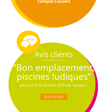
Campez-Couvert
Avis clients
“Bon emplacement,
piscines ludiques”
Avis écrit le 05 Octobre 2016 par Nicolas C
PLUS D'AVIS