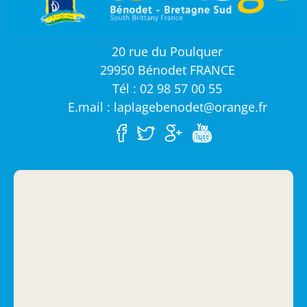
20 rue du Poulquer
29950 Bénodet FRANCE
Tél : 02 98 57 00 55
E.mail : laplagebenodet@orange.fr