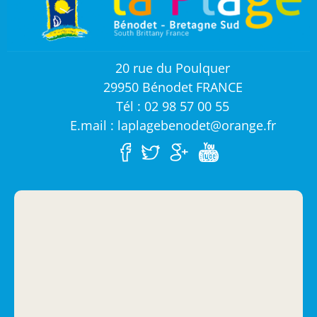
20 rue du Poulquer
29950 Bénodet FRANCE
Tél : 02 98 57 00 55
E.mail : laplagebenodet@orange.fr