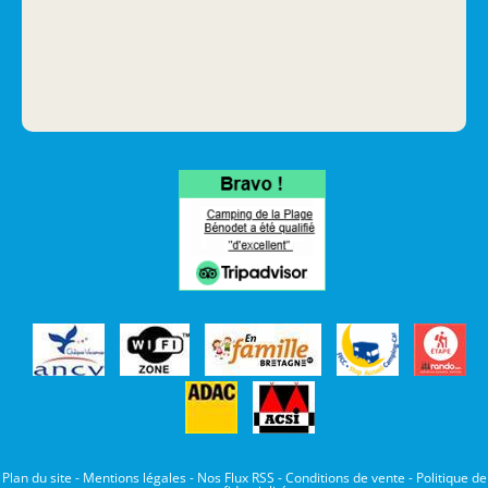
Plan du site
-
Mentions légales
-
Nos Flux RSS
-
Conditions de vente
-
Politique de