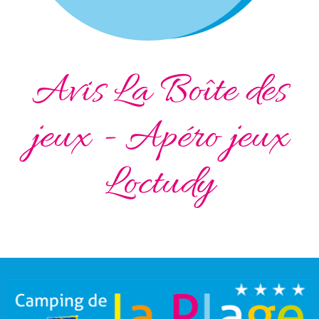
Avis La Boîte des
jeux - Apéro jeux
Loctudy