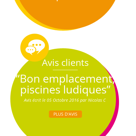
Avis clients
“Bon emplacement,
piscines ludiques”
Avis écrit le 05 Octobre 2016 par Nicolas C
PLUS D'AVIS