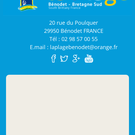
20 rue du Poulquer
29950 Bénodet FRANCE
Tél : 02 98 57 00 55
E.mail : laplagebenodet@orange.fr