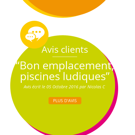
Avis clients
“Bon emplacement,
piscines ludiques”
Avis écrit le 05 Octobre 2016 par Nicolas C
PLUS D'AVIS