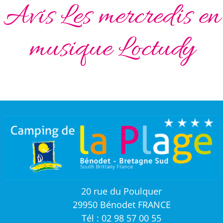
Avis Les mercredis en
musique Loctudy
20 rue du Poulquer
29950 Bénodet FRANCE
Tél : 02 98 57 00 55