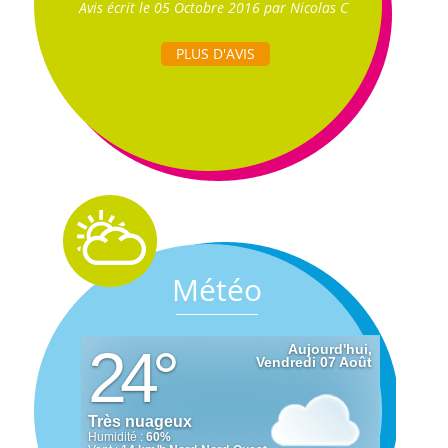
Avis écrit le 05 Octobre 2016 par Nicolas C
PLUS D'AVIS
Météo