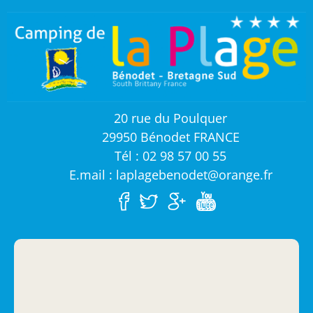
20 rue du Poulquer
29950 Bénodet FRANCE
Tél : 02 98 57 00 55
E.mail : laplagebenodet@orange.fr