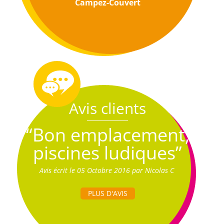
Campez-Couvert
Avis clients
“Bon emplacement,
piscines ludiques”
Avis écrit le 05 Octobre 2016 par Nicolas C
PLUS D'AVIS