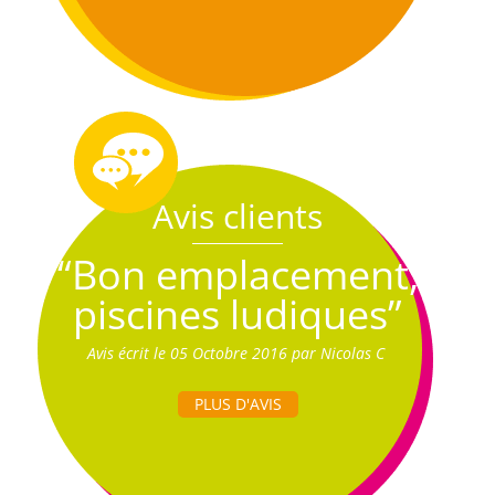
Avis clients
“Bon emplacement,
piscines ludiques”
Avis écrit le 05 Octobre 2016 par Nicolas C
PLUS D'AVIS