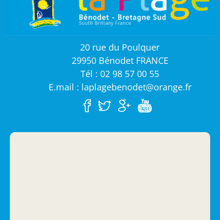
20 rue du Poulquer
29950 Bénodet FRANCE
Tél : 02 98 57 00 55
E.mail : laplagebenodet@orange.fr