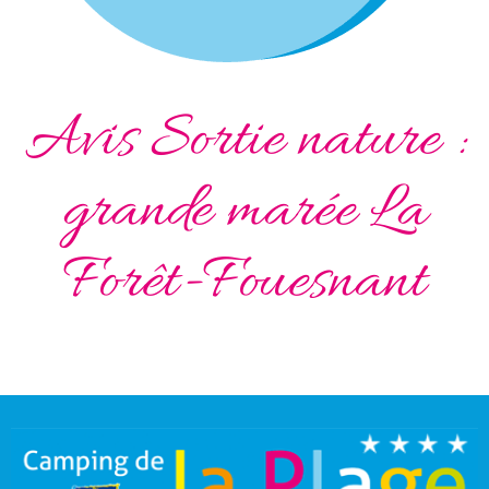
Avis Sortie nature :
grande marée La
Forêt-Fouesnant