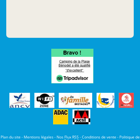
Plan du site
-
Mentions légales
-
Nos Flux RSS
-
Conditions de vente
-
Politique de