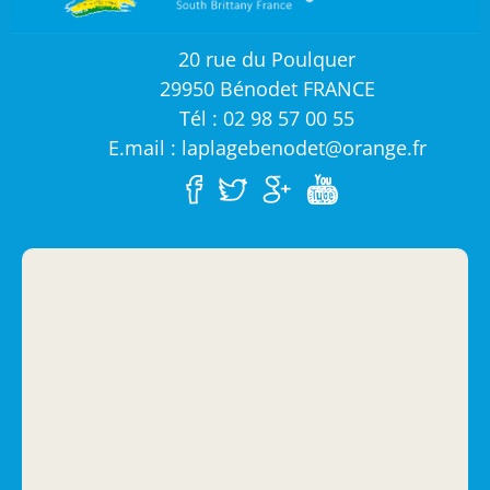
20 rue du Poulquer
29950 Bénodet FRANCE
Tél : 02 98 57 00 55
E.mail : laplagebenodet@orange.fr