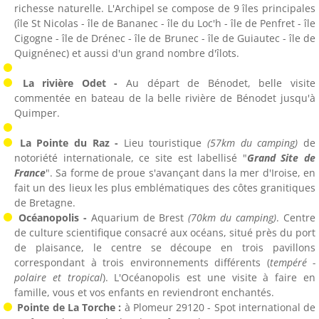
richesse naturelle. L'Archipel se compose de 9 îles principales
(île St Nicolas - île de Bananec - île du Loc'h - île de Penfret - île
Cigogne - île de Drénec - île de Brunec - île de Guiautec - île de
Quignénec) et aussi d'un grand nombre d'îlots.
La rivière Odet -
Au départ de Bénodet, belle visite
commentée en bateau de la belle rivière de Bénodet jusqu'à
Quimper.
La Pointe du Raz -
Lieu touristique
(57km du camping)
de
notoriété internationale, ce site est labellisé "
Grand Site de
France
". Sa forme de proue s'avançant dans la mer d'Iroise, en
fait un des lieux les plus emblématiques des côtes granitiques
de Bretagne.
Océanopolis -
Aquarium de Brest
(70km du camping)
. Centre
de culture scientifique consacré aux océans, situé près du port
de plaisance, le centre se découpe en trois pavillons
correspondant à trois environnements différents (
tempéré -
polaire et tropical
). L'Océanopolis est une visite à faire en
famille, vous et vos enfants en reviendront enchantés.
Pointe de La Torche :
à Plomeur 29120 - Spot international de