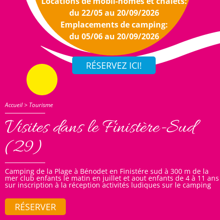
Locations de mobil-homes et chalets:
du 22/05 au 20/09/2026
Emplacements de camping:
du 05/06 au 20/09/2026
Accueil
>
Tourisme
Visites dans le Finistère-Sud
(29)
Camping de la Plage à Bénodet en Finistére sud à 300 m de la
mer club enfants le matin en juillet et aout enfants de 4 à 11 ans
sur inscription à la réception activités ludiques sur le camping
RÉSERVER