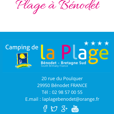
Plage à Bénodet
20 rue du Poulquer
29950 Bénodet FRANCE
Tél : 02 98 57 00 55
E.mail : laplagebenodet@orange.fr