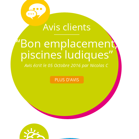
Avis clients
“Bon emplacement,
piscines ludiques”
Avis écrit le 05 Octobre 2016 par Nicolas C
PLUS D'AVIS