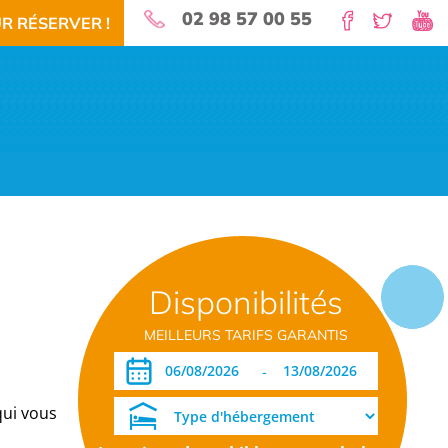
02 98 57 00 55
R RÉSERVER !
nature pour vos vacances!
Disponibilités
 RÉSERVEZ!
TÉLÉCHARGEMENT PDF
DATES OUVERTURE RÉSERVATION
MEILLEURS TARIFS GARANTIS
-
qui vous propose de la location de mobil-homes ou