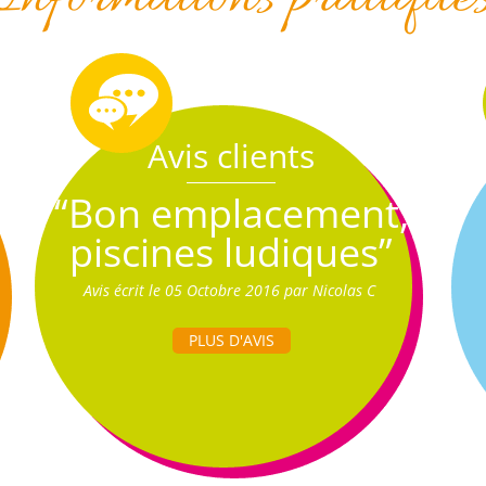
Avis clients
“Bon emplacement,
piscines ludiques”
Avis écrit le 05 Octobre 2016 par Nicolas C
PLUS D'AVIS