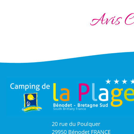
Avis C
20 rue du Poulquer
29950 Bénodet FRANCE