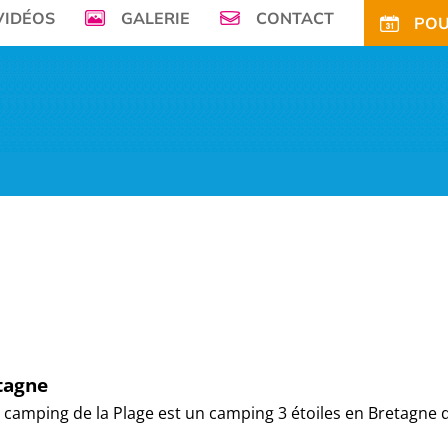
VIDÉOS
GALERIE
CONTACT
POU
mer, Le Camping de la Plage à Bénodet,
vous offre son petit paradis en pleine 
FS
OFFRES
TARIFS CE
ACTIVITÉS
TOURISME
ACTU
ACCÈS
POUR
tagne
camping de la Plage est un camping 3 étoiles en Bretagne 