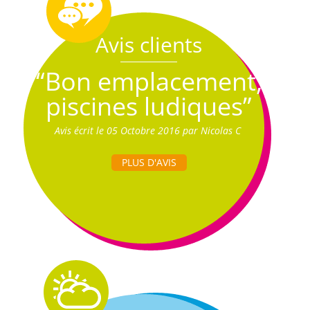
Avis clients
“Bon emplacement,
piscines ludiques”
Avis écrit le 05 Octobre 2016 par Nicolas C
PLUS D'AVIS