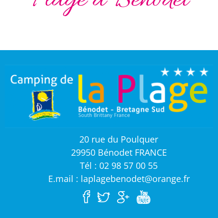
Plage à Bénodet
20 rue du Poulquer
29950 Bénodet FRANCE
Tél : 02 98 57 00 55
E.mail : laplagebenodet@orange.fr